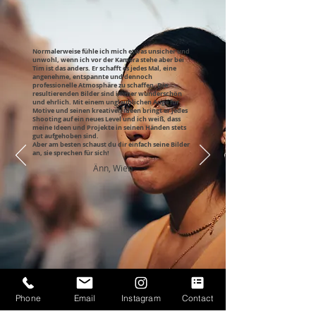
Normalerweise fühle ich mich etwas unsicher und
unwohl, wenn ich vor der Kamera stehe aber bei
Tim ist das anders. Er schafft es jedes Mal, eine
angenehme, entspannte und dennoch
professionelle Atmosphäre zu schaffen. Die
resultierenden Bilder sind immer wunderschön
und ehrlich. Mit einem unglaublichen Auge für
Motive und seinen kreativen Ideen bringt er jedes
Shooting auf ein neues Level und ich weiß, dass
meine Ideen und Projekte in seinen Händen stets
gut aufgehoben sind.
Aber am besten schaust du dir einfach seine Bilder
an, sie sprechen für sich!
Änn, Wien
Phone
Email
Instagram
Contact