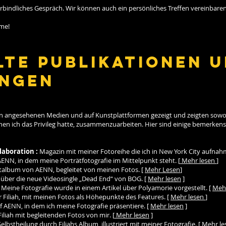
rbindliches Gespräch. Wir können auch ein persönliches Treffen vereinbaren
hme!
te Publikationen 
ungen
en angesehenen Medien und auf Kunstplattformen gezeigt und zeigten sowoh
enen ich das Privileg hatte, zusammenzuarbeiten. Hier sind einige bemerken
laboration :
Magazin mit meiner Fotoreihe die ich in New York City aufnah
AENN, in dem meine Porträtfotografie im Mittelpunkt steht. [
Mehr lesen
]
ütalbum von AENN, begleitet von meinen Fotos. [
Mehr Lesen
]
el über die neue Videosingle „Dead End“ von BOG. [
Mehr lesen
]
 Meine Fotografie wurde in einem Artikel über Polyamorie vorgestellt. [
Meh
r Filiah, mit meinen Fotos als Höhepunkte des Features. [
Mehr lesen
]
uf AENN, in dem ich meine Fotografie präsentiere. [
Mehr lesen
]
iliah mit begleitenden Fotos von mir. [
Mehr lesen
]
elbstheilung durch Filiahs Album, illustriert mit meiner Fotografie. [
Mehr le