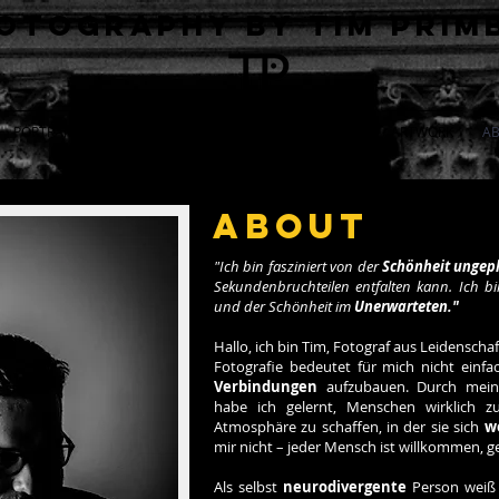
otography by Tim Prim
PORTRAIT B/W
PORTRAIT COLOR
NUDE
LIVE
ARTWORK
A
About
"Ich bin fasziniert von der
Schönheit ungep
Sekundenbruchteilen entfalten kann. Ich b
und der Schönheit im
Unerwarteten."
Hallo, ich bin Tim, Fotograf aus Leidensch
Fotografie bedeutet für mich nicht einf
Verbindungen
aufzubauen. Durch meine 
habe ich gelernt, Menschen wirklich z
Atmosphäre zu schaffen, in der sie sich
w
mir nicht – jeder Mensch ist willkommen, ge
Als selbst
neurodivergente
Person weiß 