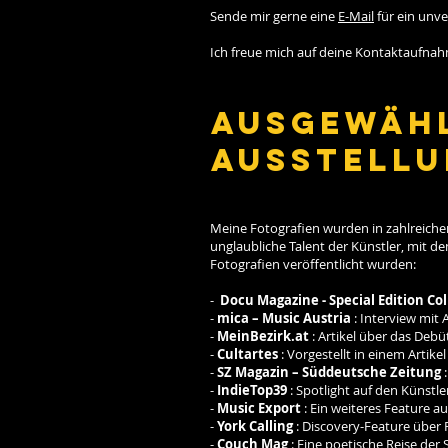
Sende mir gerne eine
E-Mail
für ein unve
Ich freue mich auf deine Kontaktaufna
Ausgewähl
Ausstell
Meine Fotografien wurden in zahlreich
unglaubliche Talent der Künstler, mit d
Fotografien veröffentlicht wurden:
-
Docu Magazine - Special Edition Col
-
mica – Music Austria
: Interview mit 
-
MeinBezirk.at
: Artikel über das Deb
-
Cultartes
: Vorgestellt in einem Artik
-
SZ Magazin – Süddeutsche Zeitung
:
-
IndieTop39
: Spotlight auf den Künstle
-
Music Export
: Ein weiteres Feature a
-
York Calling
: Discovery-Feature über F
-
Couch Mag
: Eine poetische Reise der S