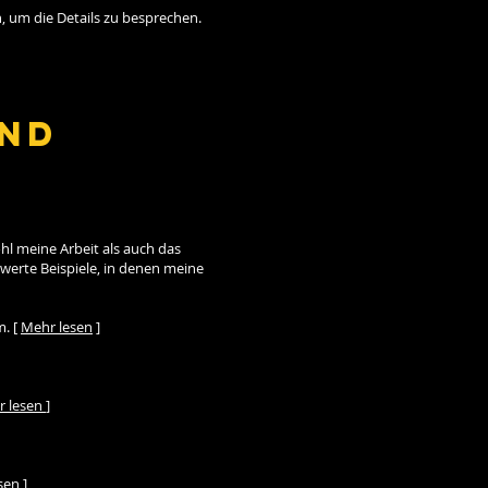
, um die Details zu besprechen.
und
l meine Arbeit als auch das
swerte Beispiele, in denen meine
m.
[
Mehr lesen
]
r lesen
]
sen
]