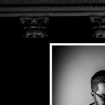
Ph
HOME
STREET